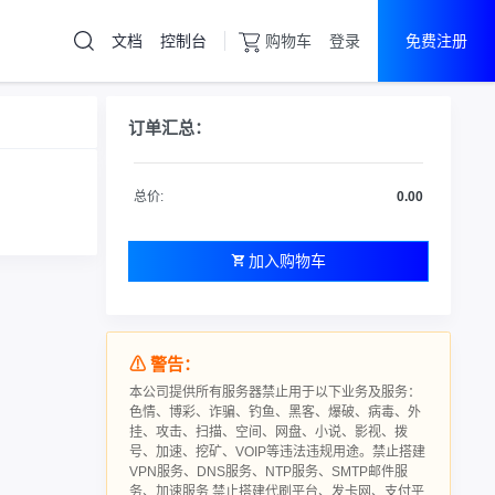
文档
控制台
购物车
登录
免费注册
云服务器
直达热门产品
订单汇总：
产品
控制台
云服务器
总价:
0.00
高防云服务器
香港云服务器
加入购物车
海外vps
⚠ 警告：
本公司提供所有服务器禁止用于以下业务及服务：
色情、博彩、诈骗、钓鱼、黑客、爆破、病毒、外
挂、攻击、扫描、空间、网盘、小说、影视、拨
号、加速、挖矿、VOIP等违法违规用途。禁止搭建
VPN服务、DNS服务、NTP服务、SMTP邮件服
务、加速服务 禁止搭建代刷平台、发卡网、支付平