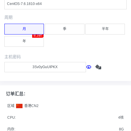
CentOS-7.6.1810-x64
周期
月
季
半年
8.3折
年
主机密码
订单汇总：
区域:
香港CN2
CPU:
4核
内存:
8G