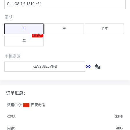
CentOS-7.6.1810-x64
周期
月
季
半年
8.3折
年
主机密码
订单汇总：
数据中心:
西安电信
CPU:
32核
内存:
48G